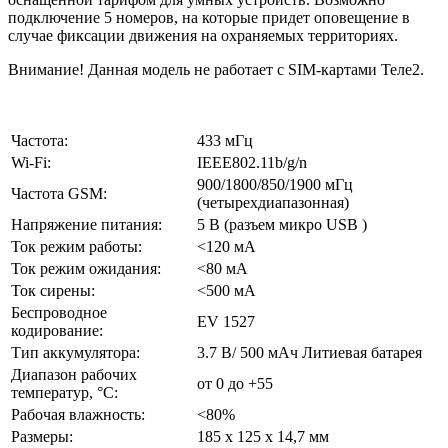
подключение 5 номеров, на которые придет оповещение в
случае фиксации движения на охраняемых территориях.
Внимание! Данная модель не работает с SIM-картами Теле2.
Частота:
433 мГц
Wi-Fi:
IEEE802.11b/g/n
900/1800/850/1900 мГц
Частота GSM:
(четырехдиапазонная)
Напряжение питания:
5 В (разъем микро USB )
Ток режим работы:
<120 мА
Ток режим ожидания:
<80 мА
Ток сирены:
<500 мА
Беспроводное
EV 1527
кодирование:
Тип аккумулятора:
3.7 В/ 500 мАч Литиевая батарея
Диапазон рабочих
от 0 до +55
температур, °С:
Рабочая влажность:
<80%
Размеры:
185 х 125 х 14,7 мм