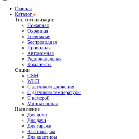
Главная
Каталог
Тип сигнализации
Пожарная
Охранная
Тревожная
Беспроводная
Проводная
Автономная
Радиоканальная
Комлпекты
Опции
GSM
WI-FI
С датчиком движения
С датчиком температуры
С камерой
Миниатюрная
Назначение
Для дома
Для дачи
Для гаража
Частный дом
Для квартиры